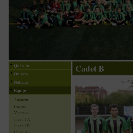
Qui som
Cadet B
On som
Notícies
Equips
Amateur
Femení
Veterans
Juvenil A
Juvenil B
Cadet A