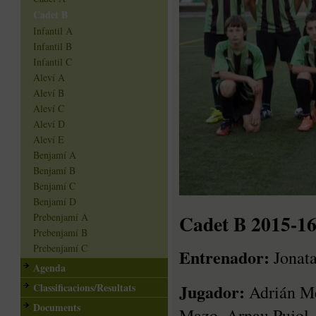
Cadet B
Infantil A
Infantil B
Infantil C
Aleví A
Aleví B
Aleví C
Aleví D
Aleví E
Benjamí A
Benjamí B
Benjamí C
Benjamí D
Cadet B 2015-1
Prebenjamí A
Prebenjamí B
Prebenjamí C
Entrenador:
Jonata
Agenda
Jugador:
Classificacions/Resultats
Adrián Mé
Documents
Mazo, Arnau Pujol, 